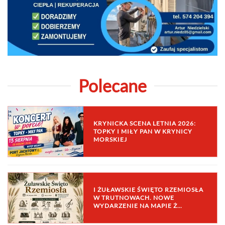
Polecane
KRYNICKA SCENA LETNIA 2026:
TOPKY I MIŁY PAN W KRYNICY
MORSKIEJ
I ŻUŁAWSKIE ŚWIĘTO RZEMIOSŁA
W TRUTNOWACH. NOWE
WYDARZENIE NA MAPIE Ż…