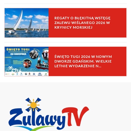
REGATY O BŁĘKITNĄ WSTĘGĘ
ZALEWU WIŚLANEGO 2026 W
KRYNICY MORSKIEJ
ŚWIĘTO TUGI 2026 W NOWYM
DWORZE GDAŃSKIM. WIELKIE
LETNIE WYDARZENIE N…