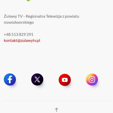
Żuławy TV - Regionalna Telewizja z powiatu
nowodworskiego
+48 513 829 291
kontakt@zulawytv.pl