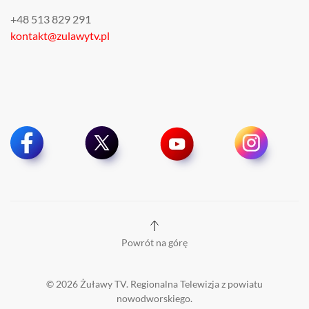
+48 513 829 291
kontakt@zulawytv.pl
Powrót na górę
©
2026
Żuławy TV. Regionalna Telewizja z powiatu
nowodworskiego.