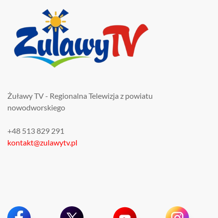
Żuławy TV - Regionalna Telewizja z powiatu
nowodworskiego
+48 513 829 291
kontakt@zulawytv.pl