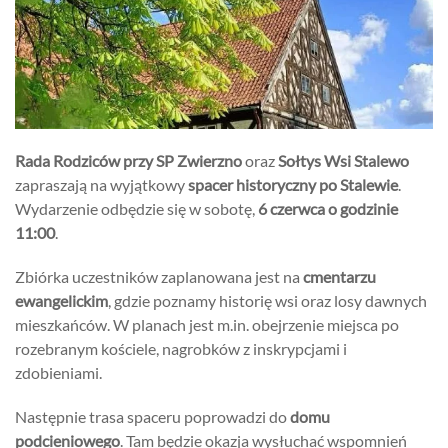
Rada Rodziców przy SP Zwierzno
oraz
Sołtys Wsi Stalewo
zapraszają na wyjątkowy
spacer historyczny po Stalewie
.
Wydarzenie odbędzie się w sobotę,
6 czerwca o godzinie
11:00
.
Zbiórka uczestników zaplanowana jest na
cmentarzu
ewangelickim
,
gdzie poznamy historię wsi oraz losy dawnych
mieszkańców.
W planach jest m.
in.
obejrzenie miejsca po
rozebranym kościele,
nagrobków z inskrypcjami i
zdobieniami.
Następnie trasa spaceru poprowadzi do
domu
podcieniowego
.
Tam będzie okazja wysłuchać wspomnień