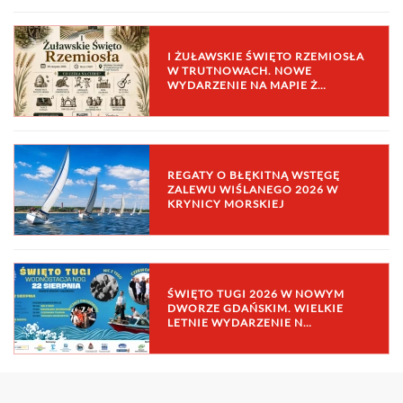
I ŻUŁAWSKIE ŚWIĘTO RZEMIOSŁA
W TRUTNOWACH. NOWE
WYDARZENIE NA MAPIE Ż…
REGATY O BŁĘKITNĄ WSTĘGĘ
ZALEWU WIŚLANEGO 2026 W
KRYNICY MORSKIEJ
ŚWIĘTO TUGI 2026 W NOWYM
DWORZE GDAŃSKIM. WIELKIE
LETNIE WYDARZENIE N…