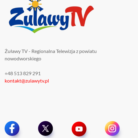
Żuławy TV - Regionalna Telewizja z powiatu
nowodworskiego
+48 513 829 291
kontakt@zulawytv.pl