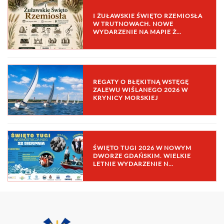
I ŻUŁAWSKIE ŚWIĘTO RZEMIOSŁA
W TRUTNOWACH. NOWE
WYDARZENIE NA MAPIE Ż…
REGATY O BŁĘKITNĄ WSTĘGĘ
ZALEWU WIŚLANEGO 2026 W
KRYNICY MORSKIEJ
ŚWIĘTO TUGI 2026 W NOWYM
DWORZE GDAŃSKIM. WIELKIE
LETNIE WYDARZENIE N…