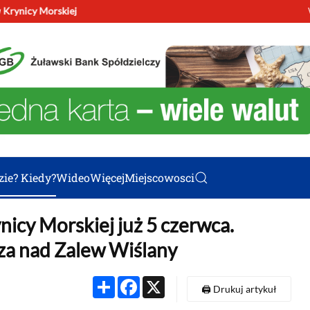
w Krynicy Morskiej
Świę
zie? Kiedy?
Wideo
Więcej
Miejscowosci
icy Morskiej już 5 czerwca.
sza nad Zalew Wiślany
Share
Facebook
X
🖨️ Drukuj artykuł