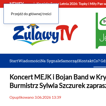
NEWSY
Sztutowie
Krynicka Scena Letnia 2026: Topky i Miły Pan 
Przejdź do głównej treści
Start
Wiadomości
Na Sygnale
Samorząd
Kontakt
Co? Gd
Koncert MEJK i Bojan Band w Kryn
Burmistrz Sylwia Szczurek zapra
Opuplikowano 3.06.2026 13:39