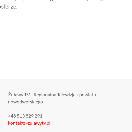
sferze.
Żuławy TV - Regionalna Telewizja z powiatu
nowodworskiego
+48 513 829 291
kontakt@zulawytv.pl