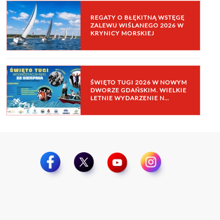
REGATY O BŁĘKITNĄ WSTĘGĘ
ZALEWU WIŚLANEGO 2026 W
KRYNICY MORSKIEJ
ŚWIĘTO TUGI 2026 W NOWYM
DWORZE GDAŃSKIM. WIELKIE
LETNIE WYDARZENIE N…