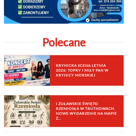
Polecane
KRYNICKA SCENA LETNIA
2026: TOPKY I MIŁY PAN W
KRYNICY MORSKIEJ
I ŻUŁAWSKIE ŚWIĘTO
RZEMIOSŁA W TRUTNOWACH.
NOWE WYDARZENIE NA MAPIE
Ż…