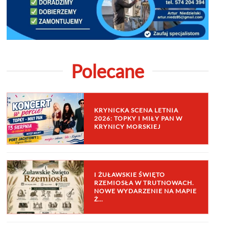
Polecane
KRYNICKA SCENA LETNIA
2026: TOPKY I MIŁY PAN W
KRYNICY MORSKIEJ
I ŻUŁAWSKIE ŚWIĘTO
RZEMIOSŁA W TRUTNOWACH.
NOWE WYDARZENIE NA MAPIE
Ż…