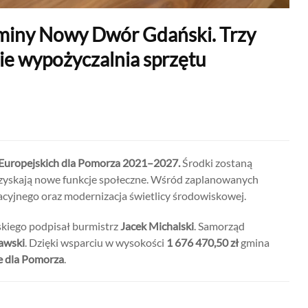
Gminy Nowy Dwór Gdański. Trzy
ie wypożyczalnia sprzętu
 Europejskich dla Pomorza 2021–2027.
Środki zostaną
e zyskają nowe funkcje społeczne. Wśród zaplanowanych
itacyjnego oraz modernizacja świetlicy środowiskowej.
ego podpisał burmistrz
Jacek Michalski
. Samorząd
awski
. Dzięki wsparciu w wysokości
1 676 470,50 zł
gmina
e dla Pomorza
.