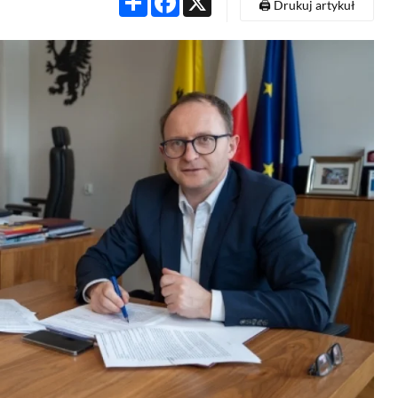
🖨️ Drukuj artykuł