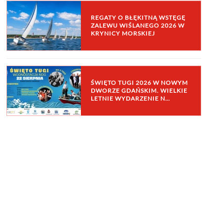
REGATY O BŁĘKITNĄ WSTĘGĘ
ZALEWU WIŚLANEGO 2026 W
KRYNICY MORSKIEJ
ŚWIĘTO TUGI 2026 W NOWYM
DWORZE GDAŃSKIM. WIELKIE
LETNIE WYDARZENIE N…