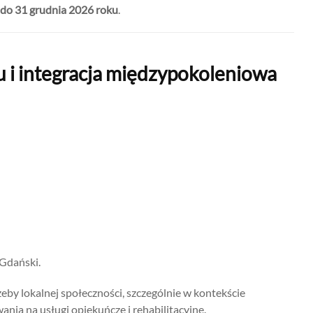
 do 31 grudnia 2026 roku
.
u i integracja międzypokoleniowa
Gdański.
by lokalnej społeczności, szczególnie w kontekście
nia na usługi opiekuńcze i rehabilitacyjne.