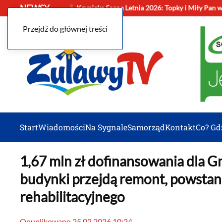
NEWSY
Sztutowie
Krynicka Scena Letnia 2026: Topky i Miły Pan 
Przejdź do głównej treści
Start
Wiadomości
Na Sygnale
Samorząd
Kontakt
Co? Gd
1,67 mln zł dofinansowania dla 
budynki przejdą remont, powstan
rehabilitacyjnego
Opuplikowano 25.02.2026 10:24