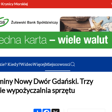
w Krynicy Morskiej
Świę
zie? Kiedy?
Wideo
Więcej
Miejscowosci
Gminy Nowy Dwór Gdański. Trzy
ie wypożyczalnia sprzętu
Share
Facebook
X