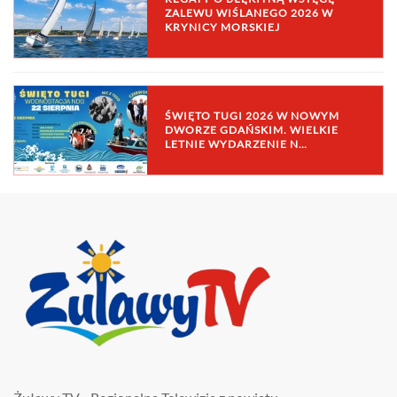
ZALEWU WIŚLANEGO 2026 W
KRYNICY MORSKIEJ
ŚWIĘTO TUGI 2026 W NOWYM
DWORZE GDAŃSKIM. WIELKIE
LETNIE WYDARZENIE N…