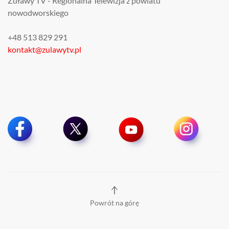
Żuławy TV - Regionalna Telewizja z powiatu
nowodworskiego
+48 513 829 291
kontakt@zulawytv.pl
Powrót na górę