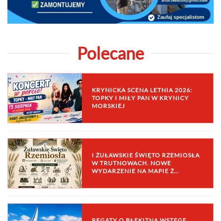
Polecane
KRYNICKA SCENA LETNIA 2026:
TOPKY I MIŁY PAN W KRYNICY
MORSKIEJ
I ŻUŁAWSKIE ŚWIĘTO RZEMIOSŁA
W TRUTNOWACH. NOWE
WYDARZENIE NA MAPIE Ż…
REGATY O BŁĘKITNĄ WSTĘGĘ