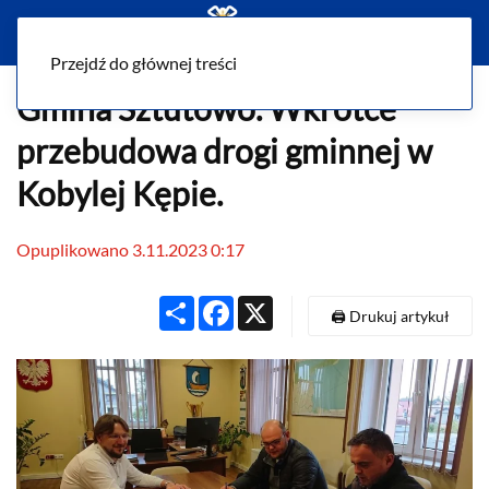
Menu
Przejdź do głównej treści
Gmina Sztutowo. Wkrótce
przebudowa drogi gminnej w
Kobylej Kępie.
Opuplikowano 3.11.2023 0:17
Share
Facebook
X
🖨️ Drukuj artykuł