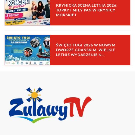
KRYNICKA SCENA LETNIA 2026:
TOPKY I MIŁY PAN W KRYNICY
MORSKIEJ
ŚWIĘTO TUGI 2026 W NOWYM
DWORZE GDAŃSKIM. WIELKIE
LETNIE WYDARZENIE N…