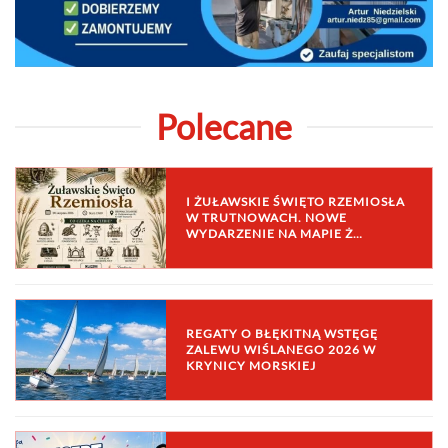
Polecane
I ŻUŁAWSKIE ŚWIĘTO RZEMIOSŁA
W TRUTNOWACH. NOWE
WYDARZENIE NA MAPIE Ż…
REGATY O BŁĘKITNĄ WSTĘGĘ
ZALEWU WIŚLANEGO 2026 W
KRYNICY MORSKIEJ