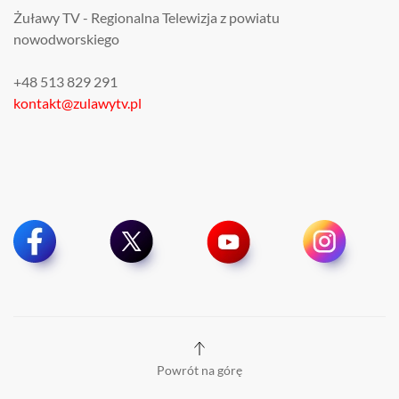
Żuławy TV - Regionalna Telewizja z powiatu
nowodworskiego
+48 513 829 291
kontakt@zulawytv.pl
Powrót na górę