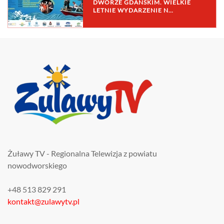
DWORZE GDAŃSKIM. WIELKIE
LETNIE WYDARZENIE N…
Żuławy TV - Regionalna Telewizja z powiatu
nowodworskiego
+48 513 829 291
kontakt@zulawytv.pl