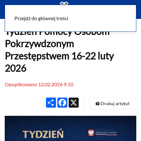
Menu
Przejdź do głównej treści
Tydzień Pomocy Osobom
Pokrzywdzonym
Przestępstwem 16-22 luty
2026
Opuplikowano 12.02.2026 9:10
Share
Facebook
X
🖨️ Drukuj artykuł