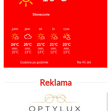
Godzina po godzinie
Na 45 dni
Reklama