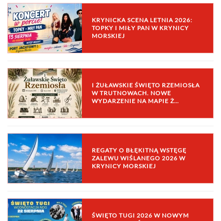
KRYNICKA SCENA LETNIA 2026:
TOPKY I MIŁY PAN W KRYNICY
MORSKIEJ
I ŻUŁAWSKIE ŚWIĘTO RZEMIOSŁA
W TRUTNOWACH. NOWE
WYDARZENIE NA MAPIE Ż…
REGATY O BŁĘKITNĄ WSTĘGĘ
ZALEWU WIŚLANEGO 2026 W
KRYNICY MORSKIEJ
ŚWIĘTO TUGI 2026 W NOWYM