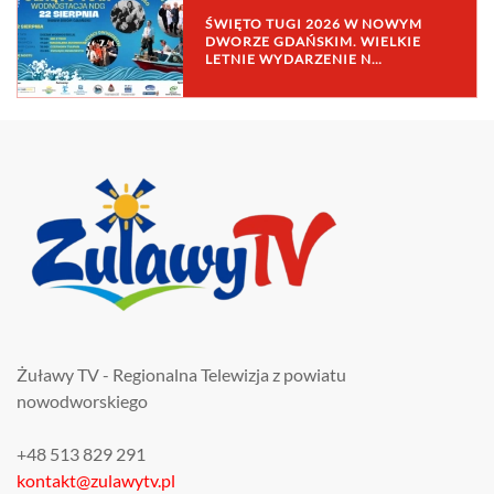
ŚWIĘTO TUGI 2026 W NOWYM
DWORZE GDAŃSKIM. WIELKIE
LETNIE WYDARZENIE N…
Żuławy TV - Regionalna Telewizja z powiatu
nowodworskiego
+48 513 829 291
kontakt@zulawytv.pl