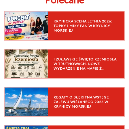
KRYNICKA SCENA LETNIA 2026:
TOPKY I MIŁY PAN W KRYNICY
MORSKIEJ
I ŻUŁAWSKIE ŚWIĘTO RZEMIOSŁA
W TRUTNOWACH. NOWE
WYDARZENIE NA MAPIE Ż…
REGATY O BŁĘKITNĄ WSTĘGĘ
ZALEWU WIŚLANEGO 2026 W
KRYNICY MORSKIEJ