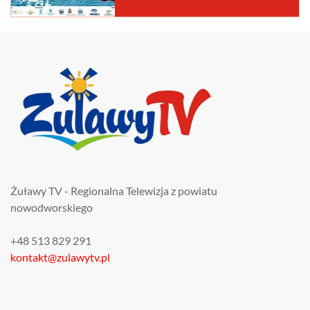
Żuławy TV - Regionalna Telewizja z powiatu
nowodworskiego
+48 513 829 291
kontakt@zulawytv.pl