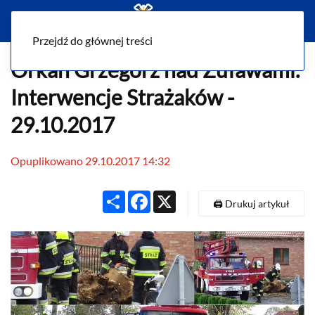
Menu
Przejdź do głównej treści
Orkan Grzegorz nad Żuławami.
Interwencje Strażaków -
29.10.2017
Opuplikowano 29.10.2017 14:32
Share
Facebook
X
🖨️ Drukuj artykuł