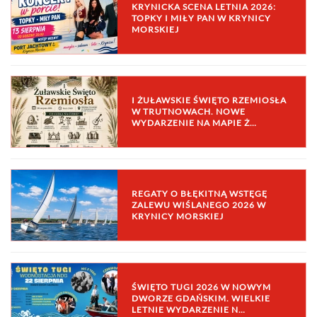
KRYNICKA SCENA LETNIA 2026:
TOPKY I MIŁY PAN W KRYNICY
MORSKIEJ
I ŻUŁAWSKIE ŚWIĘTO RZEMIOSŁA
W TRUTNOWACH. NOWE
WYDARZENIE NA MAPIE Ż…
REGATY O BŁĘKITNĄ WSTĘGĘ
ZALEWU WIŚLANEGO 2026 W
KRYNICY MORSKIEJ
ŚWIĘTO TUGI 2026 W NOWYM
DWORZE GDAŃSKIM. WIELKIE
LETNIE WYDARZENIE N…