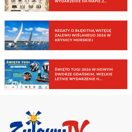
WYDARZENIE NA MAPIE Ż…
REGATY O BŁĘKITNĄ WSTĘGĘ
ZALEWU WIŚLANEGO 2026 W
KRYNICY MORSKIEJ
ŚWIĘTO TUGI 2026 W NOWYM
DWORZE GDAŃSKIM. WIELKIE
LETNIE WYDARZENIE N…