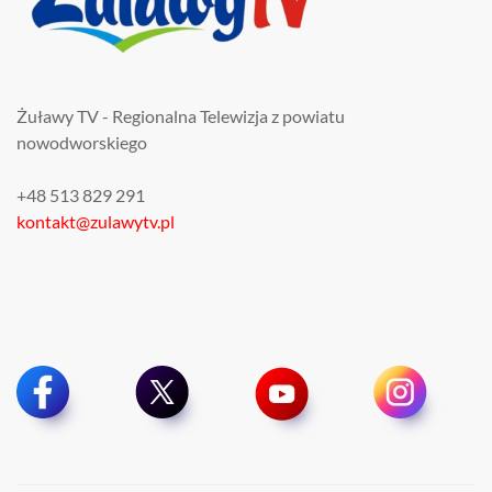
Żuławy TV - Regionalna Telewizja z powiatu
nowodworskiego
+48 513 829 291
kontakt@zulawytv.pl