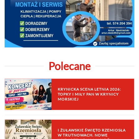
Polecane
KRYNICKA SCENA LETNIA 2026:
TOPKY I MIŁY PAN W KRYNICY
MORSKIEJ
I ŻUŁAWSKIE ŚWIĘTO RZEMIOSŁA
W TRUTNOWACH. NOWE