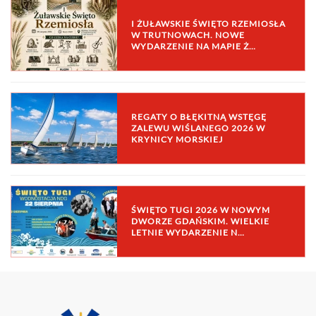
I ŻUŁAWSKIE ŚWIĘTO RZEMIOSŁA
W TRUTNOWACH. NOWE
WYDARZENIE NA MAPIE Ż…
REGATY O BŁĘKITNĄ WSTĘGĘ
ZALEWU WIŚLANEGO 2026 W
KRYNICY MORSKIEJ
ŚWIĘTO TUGI 2026 W NOWYM
DWORZE GDAŃSKIM. WIELKIE
LETNIE WYDARZENIE N…