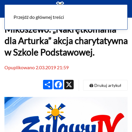
Menu
Przejdź do głównej treści
Mikoszewo. „Nakrętkomania
dla Arturka” akcja charytatywna
w Szkole Podstawowej.
Opuplikowano 2.03.2019 21:59
Share
Facebook
X
🖨️ Drukuj artykuł