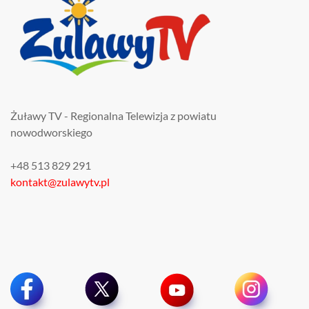
Żuławy TV - Regionalna Telewizja z powiatu
nowodworskiego
+48 513 829 291
kontakt@zulawytv.pl