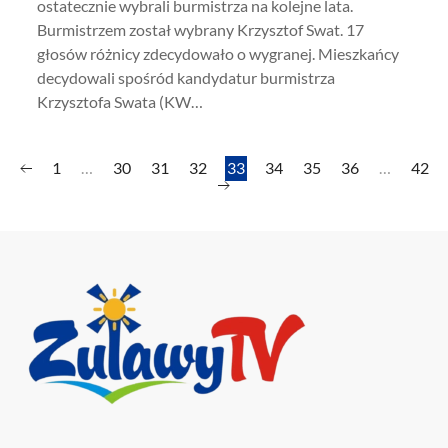
ostatecznie wybrali burmistrza na kolejne lata.
Burmistrzem został wybrany Krzysztof Swat. 17
głosów różnicy zdecydowało o wygranej. Mieszkańcy
decydowali spośród kandydatur burmistrza
Krzysztofa Swata (KW…
1
…
30
31
32
33
34
35
36
…
42