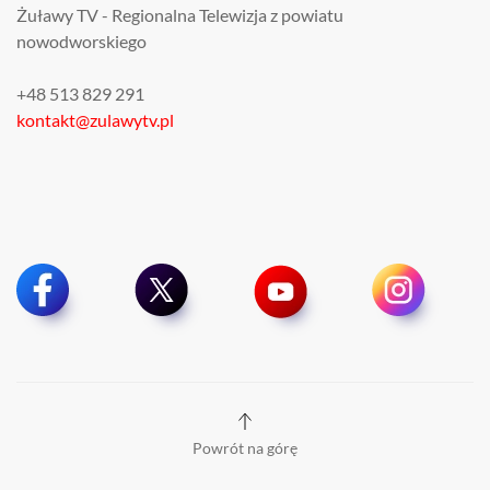
Żuławy TV - Regionalna Telewizja z powiatu
nowodworskiego
+48 513 829 291
kontakt@zulawytv.pl
Powrót na górę